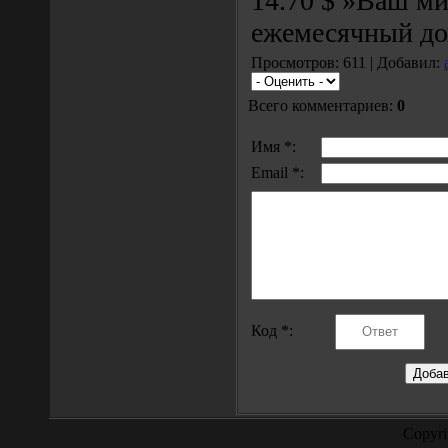
14.70 $ »Ваш м
ежемесячный дох
Просмотров: 611 | Добавил:
Всего комментариев:
0
Имя *:
Email *:
Код *:
Copyr