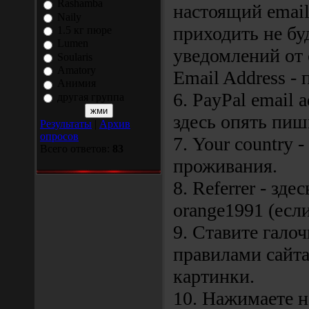
Rashamba
настоящий email
Naily
приходить не бу
1.5 кг пюре
Lumen
уведомлений от 
Soularis
Amatory
Email Address - 
Анимия
6. PayPal email a
другая группа
здесь опять пиш
Результаты
|
Архив
опросов
7. Your country 
Всего ответов:
83
проживания.
8. Referrer - зд
orange1991 (есл
9. Ставите галоч
правилами сайта
картинки.
10. Нажимаете н