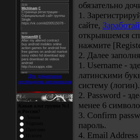
обязательно доч
1. Зарегистрируй
сайте,
Заработай
открывшемся сп
нажмите [Registe
2. Далее заполн
1. Username - з
латинскими букв
Для добавления
необходима авторизация
систему (логин).
2. Password - зд
менее 6 символо
Какая альт группа №1
в России?
3. Confirm passw
Линия
пароль.
Stigmata
Оригами
4. Email Addres
Психея