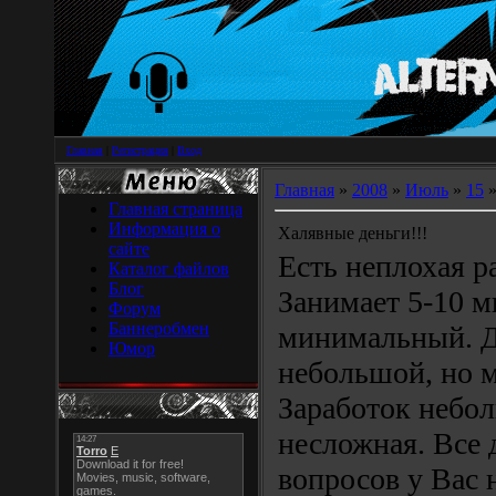
Главная
|
Регистрация
|
Вход
Главная
»
2008
»
Июль
»
15
»
Главная страница
Информация о
Халявные деньги!!!
сайте
Есть неплохая р
Каталог файлов
Блог
Занимает 5-10 м
Форум
Баннеробмен
минимальный. Д
Юмор
небольшой, но 
Заработок небол
несложная. Все 
вопросов у Вас 