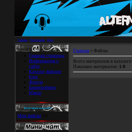
Главная
|
Регистрация
|
Вход
Главная
» Файлы
Главная страница
Информация о
Всего материалов в каталоге
сайте
Показано материалов:
1-0
Каталог файлов
Блог
Форум
Баннеробмен
Юмор
Категории каталога
Мои файлы
[0]