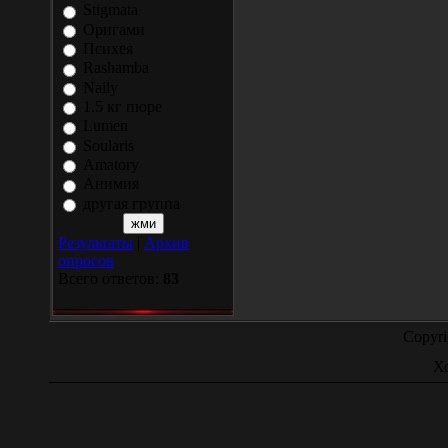
Stigmata
Оригами
Психея
Rashamba
Naily
1.5 кг пюре
Lumen
Soularis
Amatory
Анимия
другая группа
Результаты
|
Архив
опросов
Всего ответов:
83
Copyr
Х