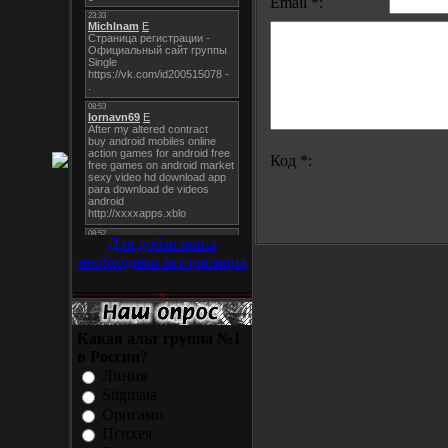
Email *:
Код *:
Для добавления
необходима авторизация
Какая альт группа №1
в России?
Линия
Stigmata
Оригами
Психея