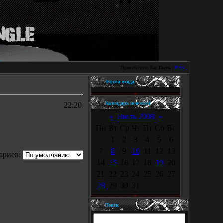
Приветствую Вас
Гость
|
RSS
Форма входа
Календарь новостей
22:20
«
Июль 2008
»
Пн
Вт
Ср
Чт
Пт
Сб
Вс
1
2
3
4
5
6
7
8
9
10
11
12
13
ариев:
14
15
16
17
18
19
20
21
22
23
24
25
26
27
28
29
30
31
Поиск