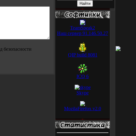
TeamSpeak2
Наш сервер 91.146.50.27
QIP build 8081
ICQ 6
Skype
MozilaFirefox v2.0