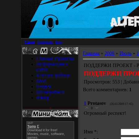
Главная
|
Регистрация
|
Вход
Главная
»
2008
»
Июль
»
1
Главная страница
Информация о
ПОДДЕРЖИ ПРОЕКТ - 
сайте
ПОДДЕРЖИ ПРОЕ
Каталог файлов
Блог
Просмотров: 553 | Добав
Форум
Всего комментариев:
1
Баннеробмен
Юмор
1
Protasov
(26.03.2009 17:45)
0
Огромный респект!
Имя *: