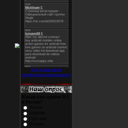
Для добавления
необходима авторизация
Какая альт группа №1
в России?
Линия
Stigmata
Оригами
Психея