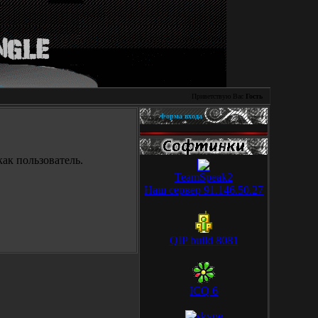
Приветствую Вас
Гость
Форма входа
ак пользователь.
TeamSpeak2
Наш сервер 91.146.50.27
QIP build 8081
ICQ 6