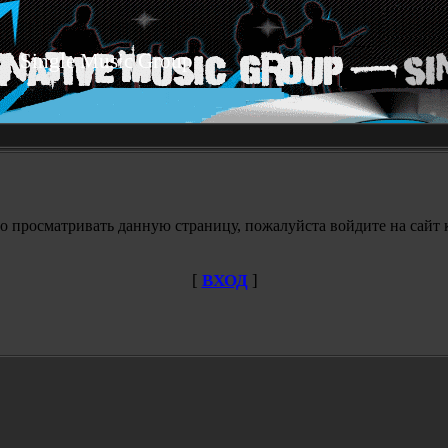
Single Music Group
о просматривать данную страницу, пожалуйста войдите на сайт к
[
ВХОД
]