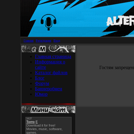
Главная
|
Регистрация
|
Вход
Главная страница
Информация о
сайте
Гостям запрещен
Каталог файлов
Блог
Форум
Баннеробмен
Юмор