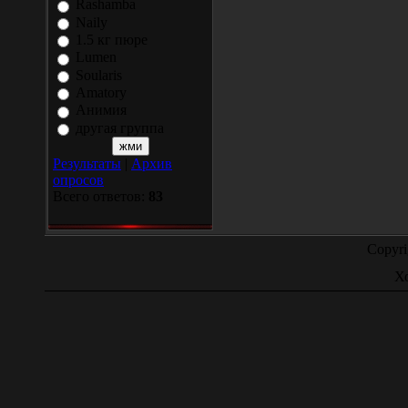
Rashamba
Naily
1.5 кг пюре
Lumen
Soularis
Amatory
Анимия
другая группа
Результаты
|
Архив
опросов
Всего ответов:
83
Copyr
Х