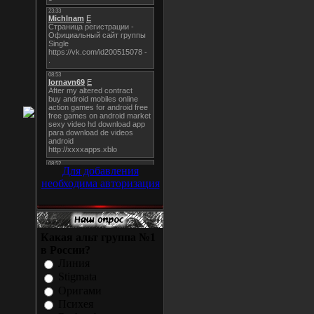
Для добавления
необходима авторизация
Какая альт группа №1
в России?
Линия
Stigmata
Оригами
Психея